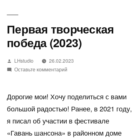
в
VK
Первая творческая
победа (2023)
Написано
LHstudio
26.02.2023
автором
к
Оставьте комментарий
Первая
творческая
Дорогие мои! Хочу поделиться с вами
победа
(2023)
большой радостью! Ранее, в 2021 году,
я писал об участии в фестивале
«Гавань шансона» в районном доме