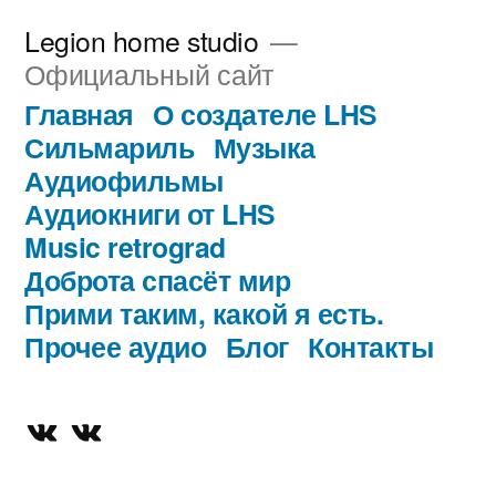
Перейти
Legion home studio
к
Официальный сайт
содержимому
Главная
О создателе LHS
Сильмариль
Музыка
Аудиофильмы
Аудиокниги от LHS
Music retrograd
Доброта спасёт мир
Прими таким, какой я есть.
Прочее аудио
Блог
Контакты
Официальная
Творчествомания
группа