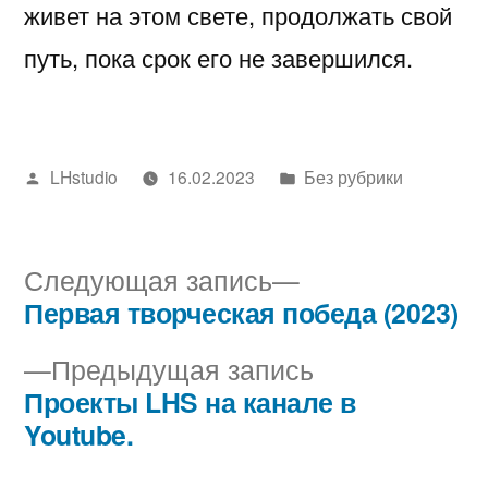
живет на этом свете, продолжать свой
путь, пока срок его не завершился.
Написано
Написано
LHstudio
16.02.2023
Без рубрики
автором
в
Следующая
Следующая запись
запись:
Первая творческая победа (2023)
Навигация
Предыдущая
Предыдущая запись
по
запись:
Проекты LHS на канале в
записям
Youtube.