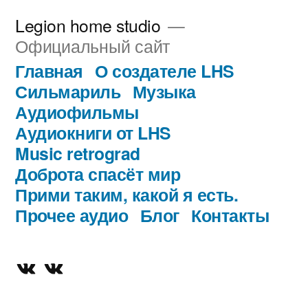
Перейти
Legion home studio
к
Официальный сайт
содержимому
Главная
О создателе LHS
Сильмариль
Музыка
Аудиофильмы
Аудиокниги от LHS
Music retrograd
Доброта спасёт мир
Прими таким, какой я есть.
Прочее аудио
Блог
Контакты
Официальная
Творчествомания
группа